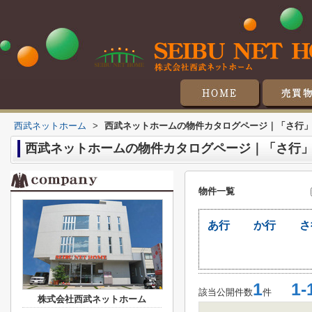
マンシ
戸
土
収
西武ネットホーム
>
西武ネットホームの物件カタログページ｜「さ行
西武ネットホームの物件カタログページ｜「さ行
物件一覧
あ行
か行
さ
1
1-
該当公開件数
件
株式会社西武ネットホーム