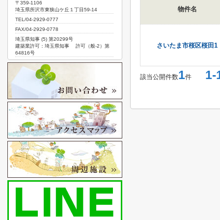
〒359-1106
物件名
埼玉県所沢市東狭山ケ丘１丁目59-14
TEL/04-2929-0777
FAX/04-2929-0778
埼玉県知事 (5) 第20299号
さいたま市桜区桜田1
建築業許可：埼玉県知事 許可（般-2）第
64816号
1
1-
該当公開件数
件