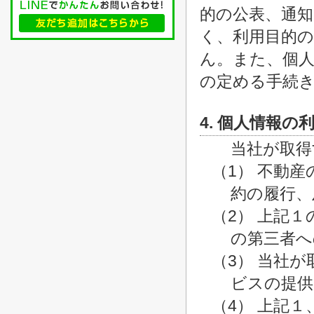
的の公表、通
く、利用目的
ん。また、個人
の定める手続
4. 個人情報の
当社が取得
（1） 不動
約の履行、
（2） 上記
の第三者へ
（3） 当社
ビスの提供
（4） 上記