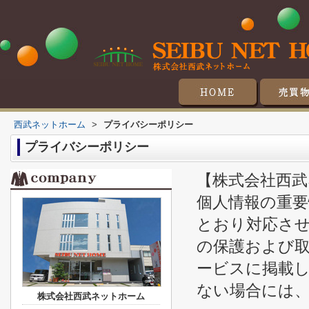
マンシ
戸
土
収
西武ネットホーム
>
プライバシーポリシー
プライバシーポリシー
【株式会社西武
個人情報の重
とおり対応さ
の保護および
ービスに掲載
ない場合には
株式会社西武ネットホーム