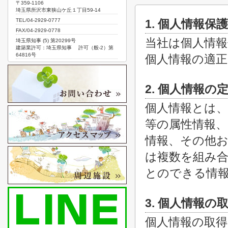
〒359-1106
埼玉県所沢市東狭山ケ丘１丁目59-14
TEL/04-2929-0777
1. 個人情報保
FAX/04-2929-0778
当社は個人情報
埼玉県知事 (5) 第20299号
建築業許可：埼玉県知事 許可（般-2）第
64816号
個人情報の適
2. 個人情報の
個人情報とは、
等の属性情報、
情報、その他お
は複数を組み
とのできる情
3. 個人情報の
個人情報の取