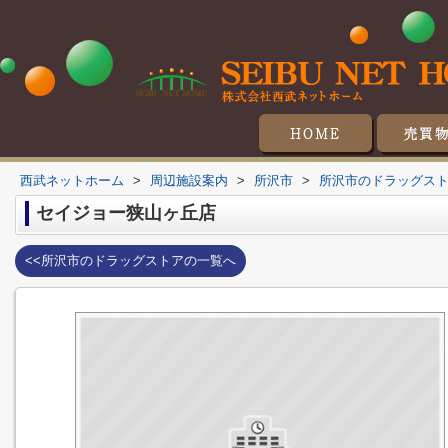
マンシ
戸
土
収
西武ネットホーム
>
周辺施設案内
>
所沢市
>
所沢市のドラッグス
セイジョー狭山ヶ丘店
<<所沢市のドラッグストアの一覧へ