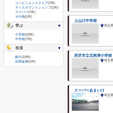
コンビニエンスストア
(7件)
ディスカウントショップ
(1件)
スーパー
(7件)
その他
(1件)
上山口中学校
学ぶ
埼玉
小学校
(16件)
中学校
(7件)
生活
所沢市立北秋津小学校
銀行
(10件)
埼玉
信用金庫
(1件)
スーパーあまいけ
埼玉