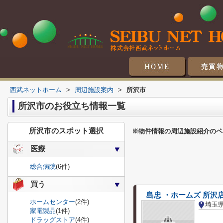
マンシ
戸
土
収
西武ネットホーム
>
周辺施設案内
>
所沢市
所沢市のお役立ち情報一覧
所沢市のスポット選択
※物件情報の周辺施設紹介のペ
医療
総合病院
(6件)
買う
島忠 ・ホームズ 所沢
ホームセンター
(2件)
埼玉
家電製品
(1件)
ドラッグストア
(4件)